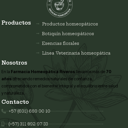
Productos
Productos homeopáticos
Botiquín homeopáticos
Esencias florales
Línea Veterinaria homeopática
Nosotros
En la
Farmacia Homeopática Riveros
llevamos más de
70
años
ofreciendo remedios naturales de confianza,
comprometidos con el bienestar integral y el equilibrio entre salud
y naturaleza.
Contacto
+57 (601) 669 00 10
(+57) 311 892 97 33