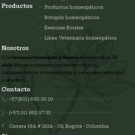
Productos
Productos homeopáticos
Botiquín homeopáticos
Esencias florales
Línea Veterinaria homeopática
Nosotros
En la
Farmacia Homeopática Riveros
llevamos más de
70
años
ofreciendo remedios naturales de confianza,
comprometidos con el bienestar integral y el equilibrio entre salud
y naturaleza.
Contacto
+57 (601) 669 00 10
(+57) 311 892 97 33
Carrera 16A # 163A - 09, Bogotá - Colombia