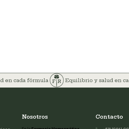
lud en cada fórmula
Equilibrio y salud en c
Nosotros
Contacto
En la
Farmacia Homeopática