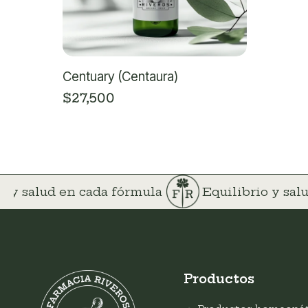
Centuary (Centaura)
$
27,500
o y salud en cada fórmula
Equilibrio y sa
Productos