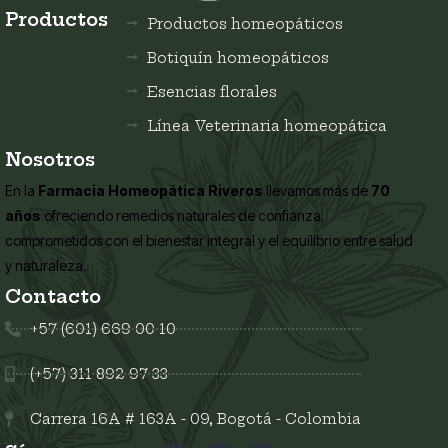
Productos
Productos homeopáticos
Botiquín homeopáticos
Esencias florales
Línea Veterinaria homeopática
Nosotros
En la
Farmacia Homeopática Riveros
llevamos más de
70
años
ofreciendo remedios naturales de confianza,
comprometidos con el bienestar integral y el equilibrio entre salud
y naturaleza.
Contacto
+57 (601) 669 00 10
(+57) 311 892 97 33
Carrera 16A # 163A - 09, Bogotá - Colombia