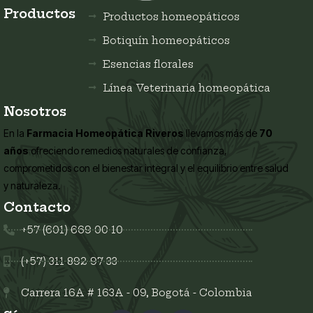
Productos
Productos homeopáticos
Botiquín homeopáticos
Esencias florales
Línea Veterinaria homeopática
Nosotros
En la
Farmacia Homeopática Riveros
llevamos más de
70
años
ofreciendo remedios naturales de confianza,
comprometidos con el bienestar integral y el equilibrio entre salud
y naturaleza.
Contacto
+57 (601) 669 00 10
(+57) 311 892 97 33
Carrera 16A # 163A - 09, Bogotá - Colombia