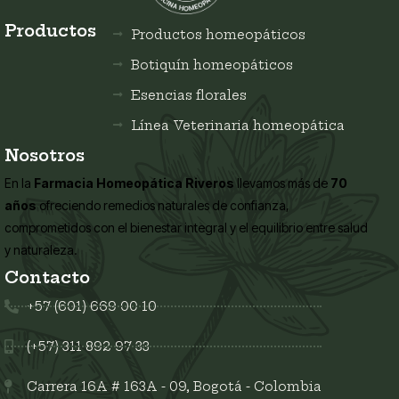
Productos
Productos homeopáticos
Botiquín homeopáticos
Esencias florales
Línea Veterinaria homeopática
Nosotros
En la
Farmacia Homeopática Riveros
llevamos más de
70
años
ofreciendo remedios naturales de confianza,
comprometidos con el bienestar integral y el equilibrio entre salud
y naturaleza.
Contacto
+57 (601) 669 00 10
(+57) 311 892 97 33
Carrera 16A # 163A - 09, Bogotá - Colombia