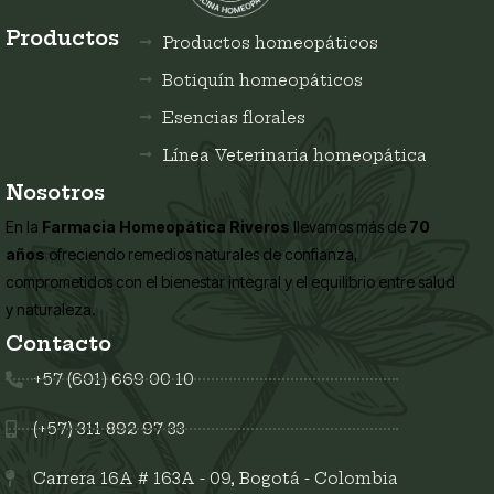
Productos
Productos homeopáticos
Botiquín homeopáticos
Esencias florales
Línea Veterinaria homeopática
Nosotros
En la
Farmacia Homeopática Riveros
llevamos más de
70
años
ofreciendo remedios naturales de confianza,
comprometidos con el bienestar integral y el equilibrio entre salud
y naturaleza.
Contacto
+57 (601) 669 00 10
(+57) 311 892 97 33
Carrera 16A # 163A - 09, Bogotá - Colombia