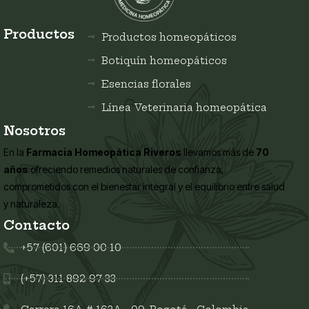
Productos
Productos homeopáticos
Botiquín homeopáticos
Esencias florales
Línea Veterinaria homeopática
Nosotros
En la
Farmacia Homeopática Riveros
llevamos más de
70
años
ofreciendo remedios naturales de confianza,
comprometidos con el bienestar integral y el equilibrio entre salud
y naturaleza.
Contacto
+57 (601) 669 00 10
(+57) 311 892 97 33