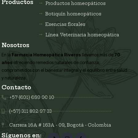
Productos
Productos homeopáticos
Botiquín homeopáticos
Esencias florales
Línea Veterinaria homeopática
Nosotros
En la
Farmacia Homeopática Riveros
llevamos más de
70
años
ofreciendo remedios naturales de confianza,
comprometidos con el bienestar integral y el equilibrio entre salud
y naturaleza.
Contacto
+57 (601) 669 00 10
(+57) 311 892 97 33
Carrera 16A # 163A - 09, Bogotá - Colombia
Síguenos en: