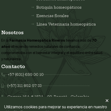
Botiquín homeopáticos
Esencias florales
Línea Veterinaria homeopática
Nosotros
En la
Farmacia Homeopática Riveros
llevamos más de
70
años
ofreciendo remedios naturales de confianza,
comprometidos con el bienestar integral y el equilibrio entre salud
y naturaleza.
Contacto
+57 (601) 669 00 10
(+57) 311 892 97 33
Carrera 16A # 163A - 09, Bogotá - Colombia
Síguenos en: