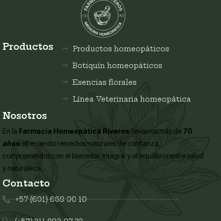
Productos
Productos homeopáticos
Botiquín homeopáticos
Esencias florales
Línea Veterinaria homeopática
Nosotros
En la
Farmacia Homeopática Riveros
llevamos más de
70
años
ofreciendo remedios naturales de confianza,
comprometidos con el bienestar integral y el equilibrio entre salud
y naturaleza.
Contacto
+57 (601) 669 00 10