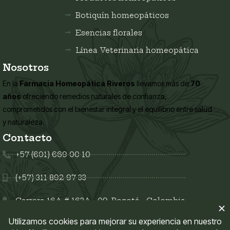
Botiquín homeopáticos
Esencias florales
Línea Veterinaria homeopática
Nosotros
En la
Farmacia Homeopática Riveros
llevamos más de
70
años
ofreciendo remedios naturales de confianza,
comprometidos con el bienestar integral y el equilibrio entre salud
y naturaleza.
Contacto
+57 (601) 669 00 10
(+57) 311 892 97 33
Carrera 16A # 163A - 09, Bogotá - Colombia
Síguenos en: