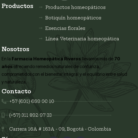
Productos
Productos homeopáticos
Botiquín homeopáticos
Esencias florales
Línea Veterinaria homeopática
Nosotros
En la
Farmacia Homeopática Riveros
llevamos más de
70
años
ofreciendo remedios naturales de confianza,
comprometidos con el bienestar integral y el equilibrio entre salud
y naturaleza.
Contacto
+57 (601) 669 00 10
(+57) 311 892 97 33
Carrera 16A # 163A - 09, Bogotá - Colombia