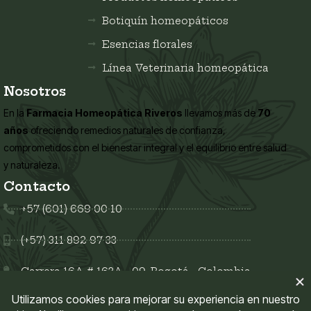
Botiquín homeopáticos
Esencias florales
Línea Veterinaria homeopática
Nosotros
En la
Farmacia Homeopática Riveros
llevamos más de
70
años
ofreciendo remedios naturales de confianza,
comprometidos con el bienestar integral y el equilibrio entre salud
y naturaleza.
Contacto
+57 (601) 669 00 10
(+57) 311 892 97 33
Carrera 16A # 163A - 09, Bogotá - Colombia
Síguenos en: