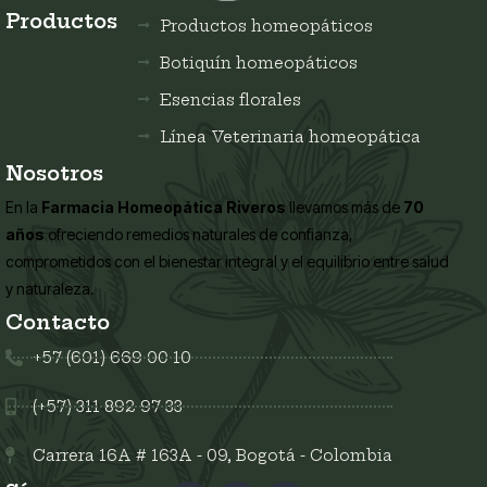
Productos
Productos homeopáticos
Botiquín homeopáticos
Esencias florales
Línea Veterinaria homeopática
Nosotros
En la
Farmacia Homeopática Riveros
llevamos más de
70
años
ofreciendo remedios naturales de confianza,
comprometidos con el bienestar integral y el equilibrio entre salud
y naturaleza.
Contacto
+57 (601) 669 00 10
(+57) 311 892 97 33
Carrera 16A # 163A - 09, Bogotá - Colombia