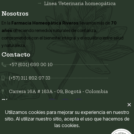
Línea Veterinaria homeopática
Nosotros
En la
Farmacia Homeopática Riveros
llevamos más de
70
años
ofreciendo remedios naturales de confianza,
comprometidos con el bienestar integral y el equilibrio entre salud
y naturaleza.
Contacto
+57 (601) 669 00 10
(+57) 311 892 97 33
Carrera 16A # 163A - 09, Bogotá - Colombia
Síguenos en:
Enlaces del sitio
Mi Cuenta
Políticas del sitio