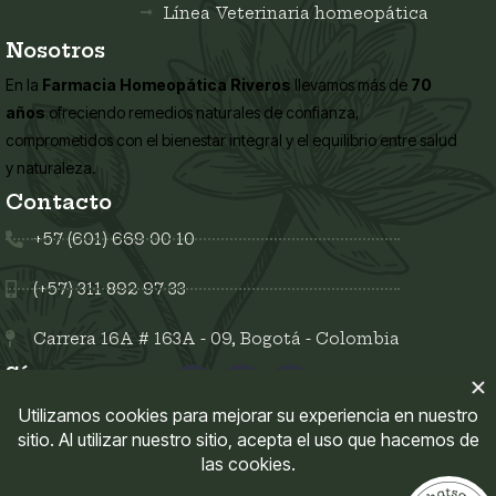
Línea Veterinaria homeopática
Nosotros
En la
Farmacia Homeopática Riveros
llevamos más de
70
años
ofreciendo remedios naturales de confianza,
comprometidos con el bienestar integral y el equilibrio entre salud
y naturaleza.
Contacto
+57 (601) 669 00 10
(+57) 311 892 97 33
Carrera 16A # 163A - 09, Bogotá - Colombia
Síguenos en:
Enlaces del sitio
Mi Cuenta
Políticas del sitio