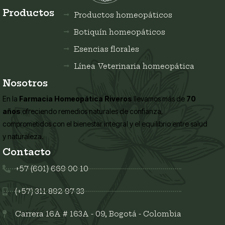
Productos
Productos homeopáticos
Botiquín homeopáticos
Esencias florales
Línea Veterinaria homeopática
Nosotros
En la
Farmacia Homeopática Riveros
llevamos más de
70
años
ofreciendo remedios naturales de confianza,
comprometidos con el bienestar integral y el equilibrio entre salud
y naturaleza.
Contacto
+57 (601) 669 00 10
(+57) 311 892 97 33
Carrera 16A # 163A - 09, Bogotá - Colombia