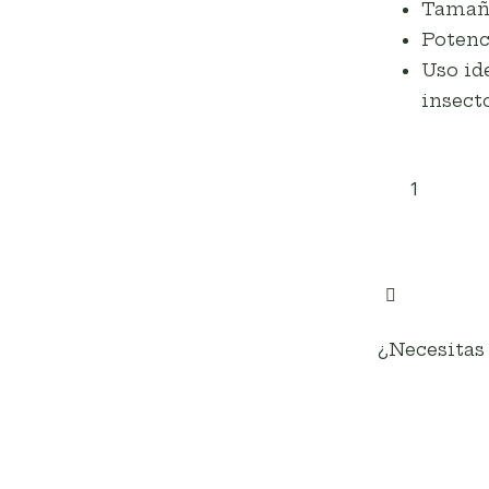
Tamañ
Potenc
Uso id
insect
¿Necesitas