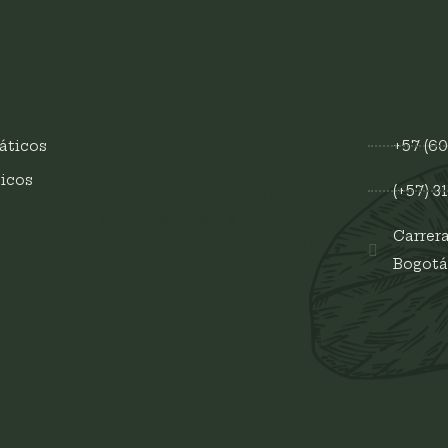
En la
Farmacia Homeopática Riveros
áticos
+57 (60
llevamos más de
70 años
ofreciendo
icos
(+57) 3
remedios naturales de confianza,
comprometidos con el bienestar
Carrera
integral y el equilibrio entre salud y
Bogotá
naturaleza.