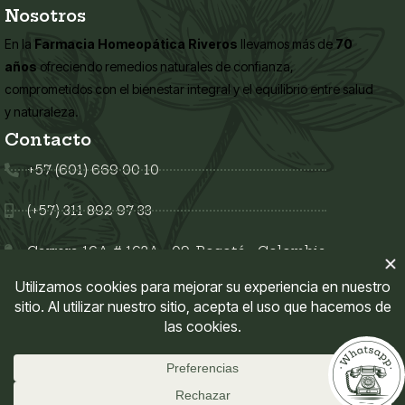
Nosotros
En la
Farmacia Homeopática Riveros
llevamos más de
70
años
ofreciendo remedios naturales de confianza,
comprometidos con el bienestar integral y el equilibrio entre salud
y naturaleza.
Contacto
+57 (601) 669 00 10
(+57) 311 892 97 33
Carrera 16A # 163A - 09, Bogotá - Colombia
Síguenos en:
Enlaces del sitio
Mi Cuenta
Políticas del sitio