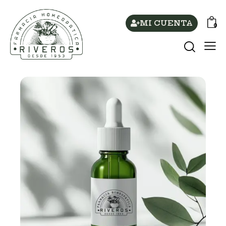
MI CUENTA
0