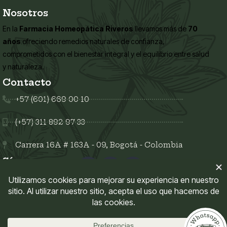
Nosotros
En la
Farmacia Homeopática Riveros
llevamos más de
70
años
ofreciendo remedios naturales de confianza,
comprometidos con el bienestar integral y el equilibrio entre salud
y naturaleza.
Contacto
+57 (601) 669 00 10
(+57) 311 892 97 33
Carrera 16A # 163A - 09, Bogotá - Colombia
Síguenos en:
Enlaces del sitio
Mi Cuenta
Políticas del sitio