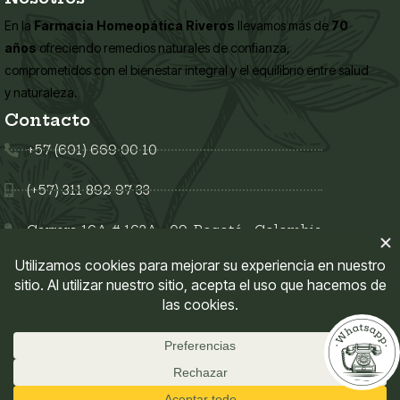
En la
Farmacia Homeopática Riveros
llevamos más de
70
años
ofreciendo remedios naturales de confianza,
comprometidos con el bienestar integral y el equilibrio entre salud
y naturaleza.
Contacto
+57 (601) 669 00 10
(+57) 311 892 97 33
Carrera 16A # 163A - 09, Bogotá - Colombia
Síguenos en:
Enlaces del sitio
Mi Cuenta
Políticas del sitio
Farmacia Homeopática Riveros
© 2026. Todos los