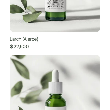
Larch (Alerce)
$
27,500