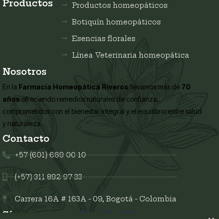
Productos
Productos homeopáticos
Botiquín homeopáticos
Esencias florales
Línea Veterinaria homeopática
Nosotros
En la
Farmacia Homeopática Riveros
llevamos más de
70
años
ofreciendo remedios naturales de confianza,
comprometidos con el bienestar integral y el equilibrio entre salud
y naturaleza.
Contacto
+57 (601) 669 00 10
(+57) 311 892 97 33
Carrera 16A # 163A - 09, Bogotá - Colombia
Síguenos en: