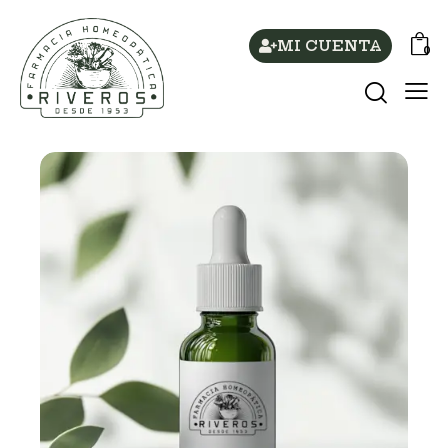
MI CUENTA
0