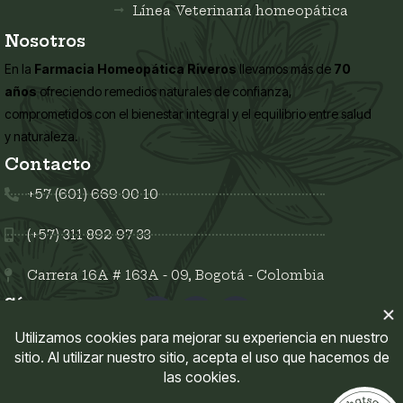
Línea Veterinaria homeopática
Nosotros
En la
Farmacia Homeopática Riveros
llevamos más de
70
años
ofreciendo remedios naturales de confianza,
comprometidos con el bienestar integral y el equilibrio entre salud
y naturaleza.
Contacto
+57 (601) 669 00 10
(+57) 311 892 97 33
Carrera 16A # 163A - 09, Bogotá - Colombia
Síguenos en:
Enlaces del sitio
Mi Cuenta
Políticas del sitio