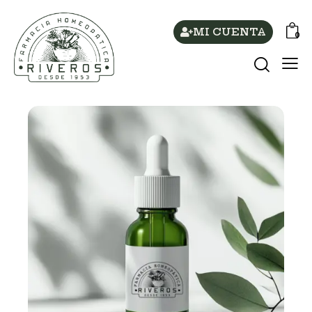
MI CUENTA
0