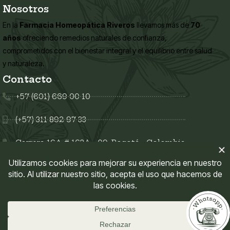
Nosotros
En la
Farmacia Homeopática Riveros
llevamos más de
70
años
ofreciendo remedios naturales de confianza,
comprometidos con el bienestar integral y el equilibrio entre salud
y naturaleza.
Contacto
+57 (601) 669 00 10
(+57) 311 892 97 33
Carrera 16A # 163A - 09, Bogotá - Colombia
Síguenos en:
Enlaces del sitio
Mi Cuenta
Políticas del sitio