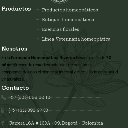
Productos
Productos homeopáticos
Botiquín homeopáticos
Esencias florales
Línea Veterinaria homeopática
Nosotros
En la
Farmacia Homeopática Riveros
llevamos más de
70
años
ofreciendo remedios naturales de confianza,
comprometidos con el bienestar integral y el equilibrio entre salud
y naturaleza.
Contacto
+57 (601) 669 00 10
(+57) 311 892 97 33
Carrera 16A # 163A - 09, Bogotá - Colombia