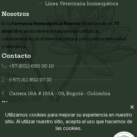
Línea Veterinaria homeopática
Nosotros
En la
Farmacia Homeopática Riveros
llevamos más de
70
años
ofreciendo remedios naturales de confianza,
comprometidos con el bienestar integral y el equilibrio entre salud
y naturaleza.
Contacto
+57 (601) 669 00 10
(+57) 311 892 97 33
Carrera 16A # 163A - 09, Bogotá - Colombia
Síguenos en:
Enlaces del sitio
Mi Cuenta
Políticas del sitio