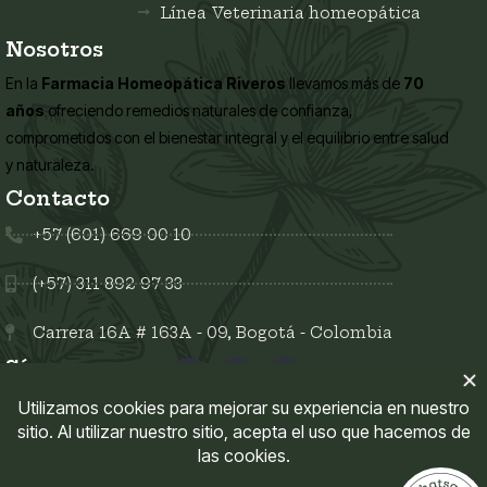
Línea Veterinaria homeopática
Nosotros
En la
Farmacia Homeopática Riveros
llevamos más de
70
años
ofreciendo remedios naturales de confianza,
comprometidos con el bienestar integral y el equilibrio entre salud
y naturaleza.
Contacto
+57 (601) 669 00 10
(+57) 311 892 97 33
Carrera 16A # 163A - 09, Bogotá - Colombia
Síguenos en:
Enlaces del sitio
Mi Cuenta
Políticas del sitio