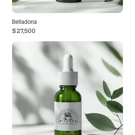
Belladona
$
27,500