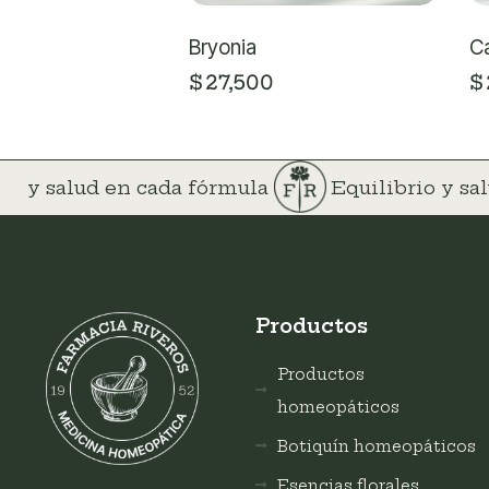
Bryonia
Ca
$
27,500
$
rio y salud en cada fórmula
Equilibrio y s
Productos
Productos
homeopáticos
Botiquín homeopáticos
Esencias florales