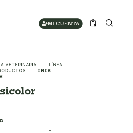
MI CUENTA
0
EA VETERINARIA
LÍNEA
PRODUCTOS
IRIS
R
rsicolor
n