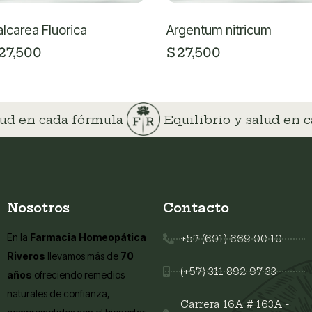
lcarea Fluorica
Argentum nitricum
27,500
$
27,500
alud en cada fórmula
Equilibrio y salud en
Nosotros
Contacto
En la
Farmacia Homeopática
+57 (601) 669 00 10
Riveros
llevamos más de
70
(+57) 311 892 97 33
años
ofreciendo remedios
naturales de confianza,
Carrera 16A # 163A -