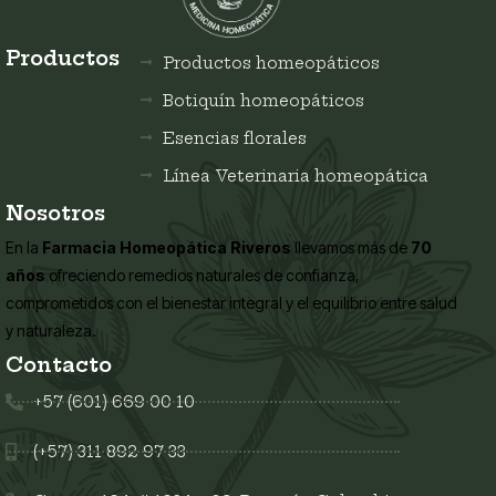
Productos
Productos homeopáticos
Botiquín homeopáticos
Esencias florales
Línea Veterinaria homeopática
Nosotros
En la
Farmacia Homeopática Riveros
llevamos más de
70
años
ofreciendo remedios naturales de confianza,
comprometidos con el bienestar integral y el equilibrio entre salud
y naturaleza.
Contacto
+57 (601) 669 00 10
(+57) 311 892 97 33