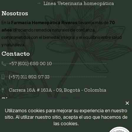
Línea Veterinaria homeopática
Nosotros
En la
Farmacia Homeopática Riveros
llevamos más de
70
años
ofreciendo remedios naturales de confianza,
comprometidos con el bienestar integral y el equilibrio entre salud
y naturaleza.
Contacto
+57 (601) 669 00 10
(+57) 311 892 97 33
Carrera 16A # 163A - 09, Bogotá - Colombia
Síguenos en:
Enlaces del sitio
Mi Cuenta
Políticas del sitio