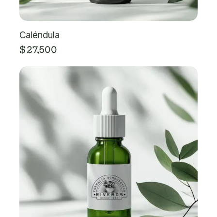
Caléndula
$
27,500