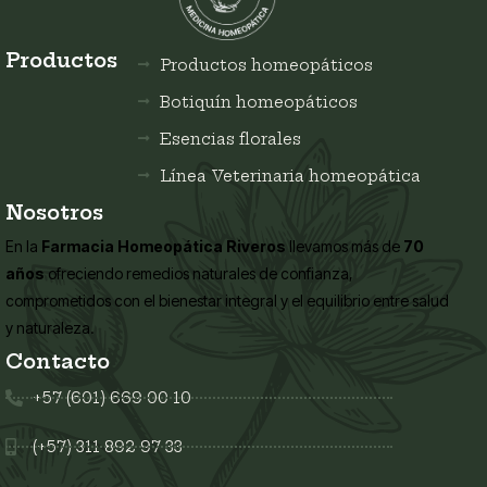
Productos
Productos homeopáticos
Botiquín homeopáticos
Esencias florales
Línea Veterinaria homeopática
Nosotros
En la
Farmacia Homeopática Riveros
llevamos más de
70
años
ofreciendo remedios naturales de confianza,
comprometidos con el bienestar integral y el equilibrio entre salud
y naturaleza.
Contacto
+57 (601) 669 00 10
(+57) 311 892 97 33