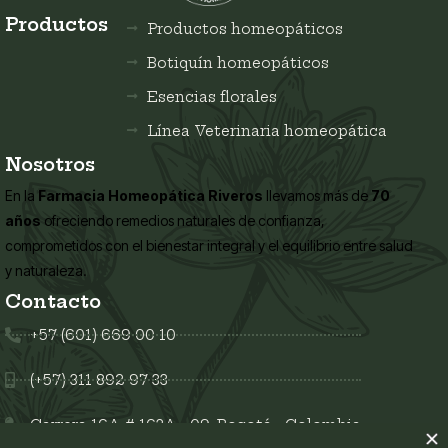
Productos
Productos homeopáticos
Botiquín homeopáticos
Esencias florales
Línea Veterinaria homeopática
Nosotros
En la
Farmacia Homeopática Riveros
llevamos más de
70
años
ofreciendo remedios naturales de confianza,
comprometidos con el bienestar integral y el equilibrio entre salud
y naturaleza.
Contacto
+57 (601) 669 00 10
(+57) 311 892 97 33
Carrera 16A # 163A - 09, Bogotá - Colombia