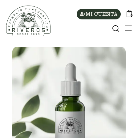
MI CUENTA
0