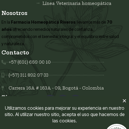
Línea Veterinaria homeopática
Nosotros
En la
Farmacia Homeopática Riveros
llevamos más de
70
años
ofreciendo remedios naturales de confianza,
comprometidos con el bienestar integral y el equilibrio entre salud
y naturaleza.
Contacto
+57 (601) 669 00 10
(+57) 311 892 97 33
Carrera 16A # 163A - 09, Bogotá - Colombia
Síguenos en:
Enlaces del sitio
Mi Cuenta
Políticas del sitio