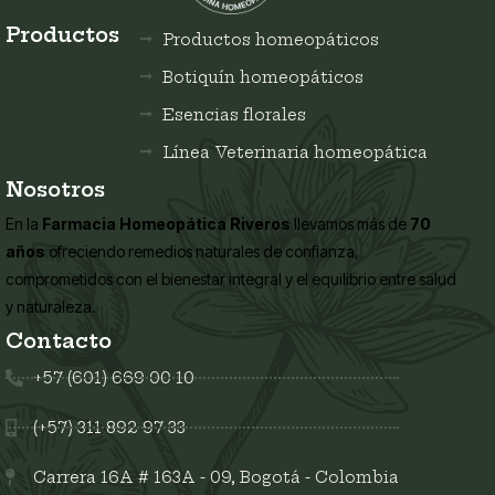
Productos
Productos homeopáticos
Botiquín homeopáticos
Esencias florales
Línea Veterinaria homeopática
Nosotros
En la
Farmacia Homeopática Riveros
llevamos más de
70
años
ofreciendo remedios naturales de confianza,
comprometidos con el bienestar integral y el equilibrio entre salud
y naturaleza.
Contacto
+57 (601) 669 00 10
(+57) 311 892 97 33
Carrera 16A # 163A - 09, Bogotá - Colombia