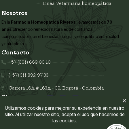
Línea Veterinaria homeopática
Nosotros
En la
Farmacia Homeopática Riveros
llevamos más de
70
años
ofreciendo remedios naturales de confianza,
comprometidos con el bienestar integral y el equilibrio entre salud
y naturaleza.
Contacto
+57 (601) 669 00 10
(+57) 311 892 97 33
Carrera 16A # 163A - 09, Bogotá - Colombia
Síguenos en:
Enlaces del sitio
Mi Cuenta
Políticas del sitio