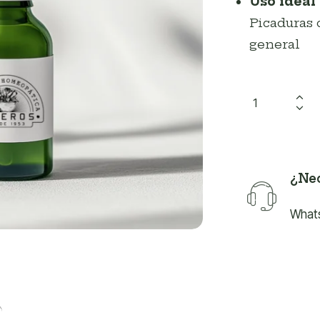
Uso ideal
Picaduras 
general
¿Nec
What