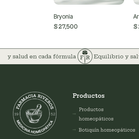
Bryonia
Ar
$
27,500
$
io y salud en cada fórmula
Equilibrio y s
Productos
Productos
homeopáticos
Botiquín homeopáticos