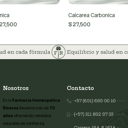
nica
Calcarea Carbonica
27,500
$
27,500
alud en cada fórmula
Equilibrio y salud en 
Nosotros
Contacto
En la
Farmacia Homeopática
+57 (601) 669 00 10
Riveros
llevamos más de
70
(+57) 311 892 97 33
años
ofreciendo remedios
naturales de confianza,
Carrera 16A # 163A -