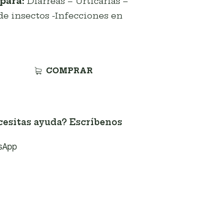
 para:
Diarreas – Urticarias –
de insectos -Infecciones en
COMPRAR
esitas ayuda? Escríbenos
sApp