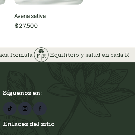
Avena sativa
$
27,500
cada fórmula
Equilibrio y salud en cada fó
Síguenos en:
Enlaces del sitio