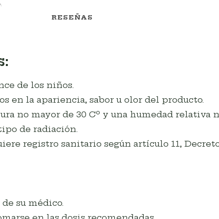
RESEÑAS
:
ce de los niños.
s en la apariencia, sabor u olor del producto.
ra no mayor de 30 Cº y una humedad relativa n
ipo de radiación.
re registro sanitario según artículo 11, Decreto
 de su médico.
marse en las dosis recomendadas.