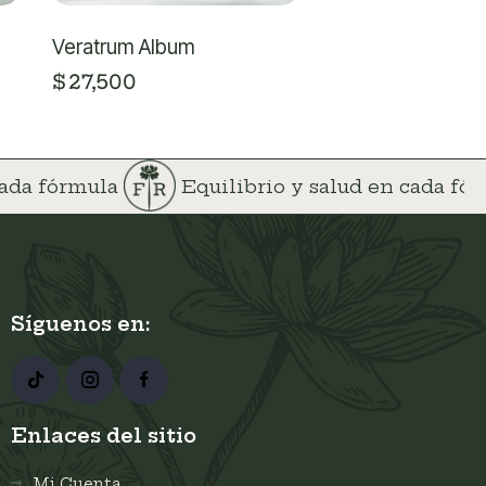
Veratrum Album
$
27,500
 cada fórmula
Equilibrio y salud en cada f
Síguenos en:
Enlaces del sitio
Mi Cuenta