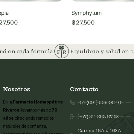
epia
Symphytum
27,500
$
27,500
alud en cada fórmula
Equilibrio y salud en
Nosotros
Contacto
En la
Farmacia Homeopática
+57 (601) 669 00 10
Riveros
llevamos más de
70
(+57) 311 892 97 33
años
ofreciendo remedios
naturales de confianza,
Carrera 16A # 163A -