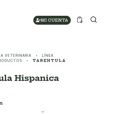
MI CUENTA
0
EA VETERINARIA
LÍNEA
PRODUCTOS
TARENTULA
ula Hispanica
n