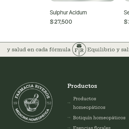
Sulphur Acidum
S
$
27,500
$
rio y salud en cada fórmula
Equilibrio y s
Productos
Productos
homeopáticos
Botiquín homeopáticos
Esencias florales