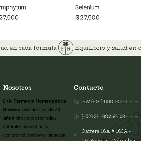
ymphytum
Selenium
27,500
$
27,500
alud en cada fórmula
Equilibrio y salud en
Nosotros
Contacto
En la
Farmacia Homeopática
+57 (601) 669 00 10
Riveros
llevamos más de
70
(+57) 311 892 97 33
años
ofreciendo remedios
naturales de confianza,
Carrera 16A # 163A -
comprometidos con el bienestar
09, Bogotá - Colombia