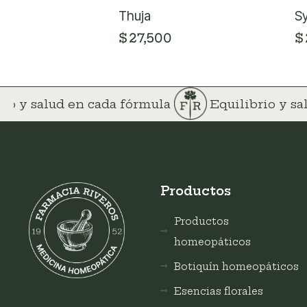
Thuja
S
$
27,500
$
rio y salud en cada fórmula
Equilibrio y s
Productos
Productos
homeopáticos
Botiquín homeopáticos
Esencias florales