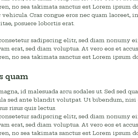
ren, no sea takimata sanctus est Lorem ipsum do
 vehicula. Cras congue eros nec quam laoreet, i
itae, posuere lobortis erat.
consetetur sadipscing elitr, sed diam nonumy e
am erat, sed diam voluptua. At vero eos et accus
ren, no sea takimata sanctus est Lorem ipsum do
is quam
 magna, id malesuada arcu sodales ut. Sed sed
la sed ante blandit volutpat. Ut bibendum, nisi 
us risus quis lectus.
consetetur sadipscing elitr, sed diam nonumy e
am erat, sed diam voluptua. At vero eos et accus
ren, no sea takimata sanctus est Lorem ipsum do