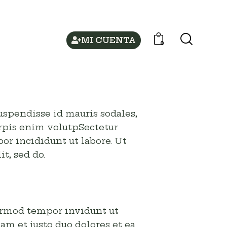
MI CUENTA
0
uspendisse id mauris sodales,
turpis enim volutpSectetur
or incididunt ut labore. Ut
it, sed do.
irmod tempor invidunt ut
am et justo duo dolores et ea