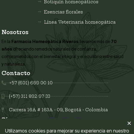
Botiquín homeopáticos
Esencias florales
Línea Veterinaria homeopática
Nosotros
En la
Farmacia Homeopática Riveros
llevamos más de
70
años
ofreciendo remedios naturales de confianza,
comprometidos con el bienestar integral y el equilibrio entre salud
y naturaleza.
Contacto
+57 (601) 669 00 10
(+57) 311 892 97 33
Carrera 16A # 163A - 09, Bogotá - Colombia
Síguenos en: