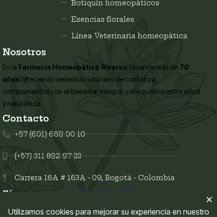
Botiquín homeopáticos
Esencias florales
Línea Veterinaria homeopática
Nosotros
En la
Farmacia Homeopática Riveros
llevamos más de
70
años
ofreciendo remedios naturales de confianza,
comprometidos con el bienestar integral y el equilibrio entre salud
y naturaleza.
Contacto
+57 (601) 669 00 10
(+57) 311 892 97 33
Carrera 16A # 163A - 09, Bogotá - Colombia
Síguenos en: