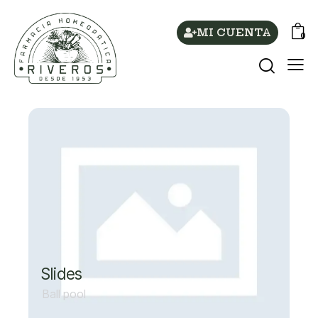
MI CUENTA
0
Slides
Ball pool