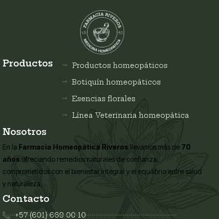
Productos
Productos homeopáticos
Botiquín homeopáticos
Esencias florales
Línea Veterinaria homeopática
Nosotros
En la
Farmacia Homeopática Riveros
llevamos más de
70
años
ofreciendo remedios naturales de confianza,
comprometidos con el bienestar integral y el equilibrio entre salud
y naturaleza.
Contacto
+57 (601) 669 00 10