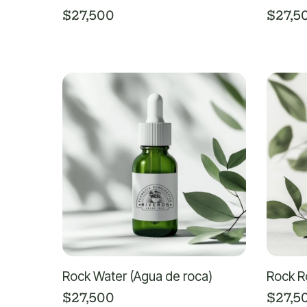
$
27,500
$
27,5
Rock Water (Agua de roca)
Rock R
$
27,500
$
27,5