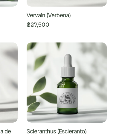
Vervain (Verbena)
$
27,500
la de
Scleranthus (Escleranto)