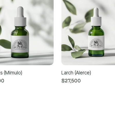
s (Mímulo)
Larch (Alerce)
00
$
27,500