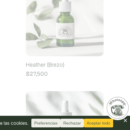
Heather (Brezo)
$
27,500