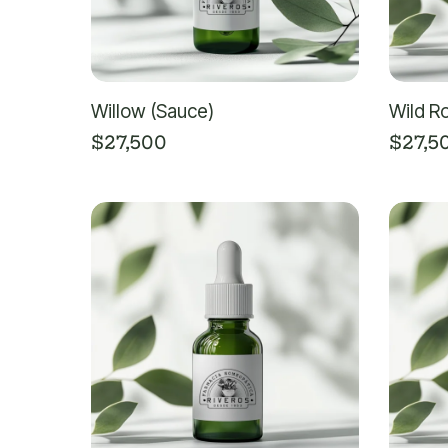
Willow (Sauce)
Wild Ro
$
27,500
$
27,5