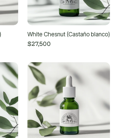
)
White Chesnut (Castaño blanco)
$
27,500