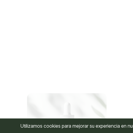
Hornbeam (Hojarazo)
Honeys
$
27,500
$
27,5