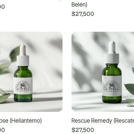
Belén)
00
$
27,500
ose (Heliantemo)
Rescue Remedy (Rescat
00
$
27,500