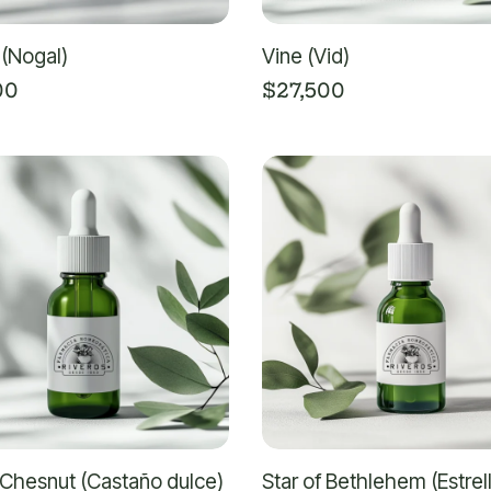
 (Nogal)
Vine (Vid)
00
$
27,500
Chesnut (Castaño dulce)
Star of Bethlehem (Estrel