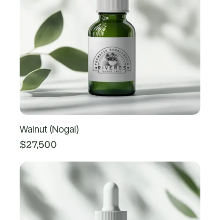
Walnut (Nogal)
$
27,500