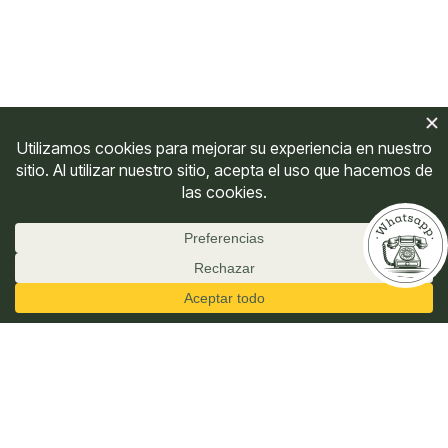
Rock Rose (Heliantemo)
$
27,500