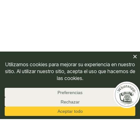
Rock Rose (Heliantemo)
$
27,500