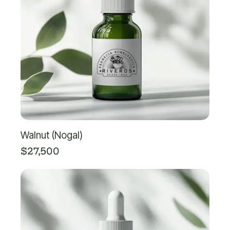
Walnut (Nogal)
$
27,500