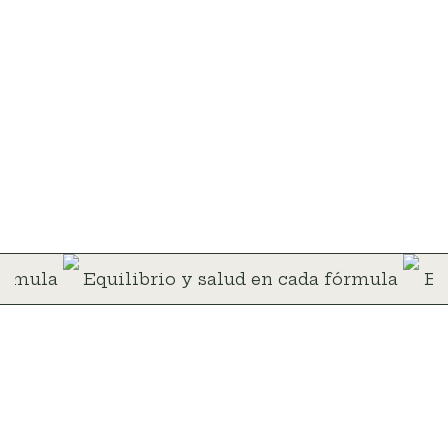
fórmula
Equilibrio y salud en cada fórmula
Eq
Productos homeopáticos
Botiquín homeopáticos
Esencias florales