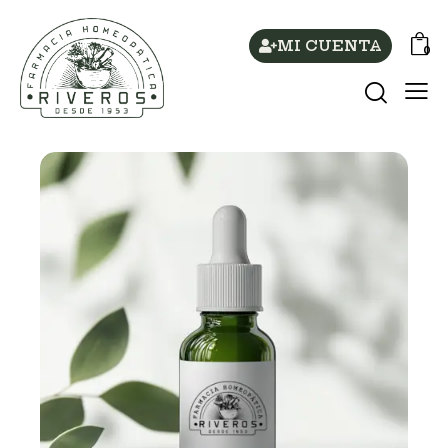
MI CUENTA
0