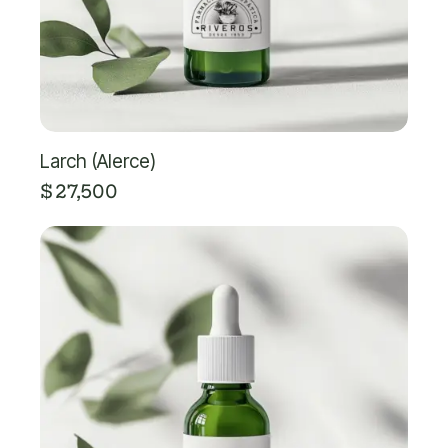
Larch (Alerce)
$
27,500