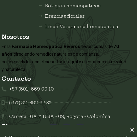
Botiquín homeopáticos
Esencias florales
Línea Veterinaria homeopática
Nosotros
En la
Farmacia Homeopática Riveros
llevamos más de
70
años
ofreciendo remedios naturales de confianza,
comprometidos con el bienestar integral y el equilibrio entre salud
y naturaleza.
Contacto
+57 (601) 669 00 10
(+57) 311 892 97 33
Carrera 16A # 163A - 09, Bogotá - Colombia
Síguenos en: