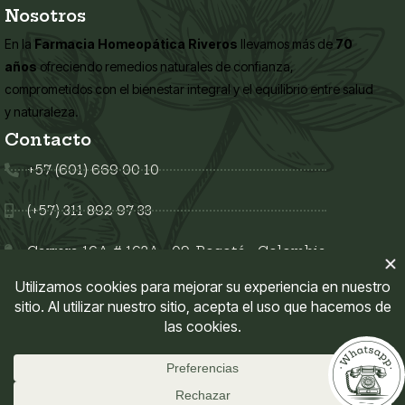
Nosotros
En la
Farmacia Homeopática Riveros
llevamos más de
70
años
ofreciendo remedios naturales de confianza,
comprometidos con el bienestar integral y el equilibrio entre salud
y naturaleza.
Contacto
+57 (601) 669 00 10
(+57) 311 892 97 33
Carrera 16A # 163A - 09, Bogotá - Colombia
Síguenos en:
Enlaces del sitio
Mi Cuenta
Políticas del sitio