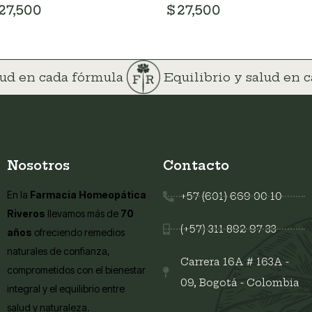
27,500
$
27,500
alud en cada fórmula
Equilibrio y salud en
Nosotros
Contacto
En la
Farmacia Homeopática
+57 (601) 669 00 10
Riveros
llevamos más de
70
(+57) 311 892 97 33
años
ofreciendo remedios
naturales de confianza,
Carrera 16A # 163A -
comprometidos con el bienestar
09, Bogotá - Colombia
integral y el equilibrio entre
salud y naturaleza.