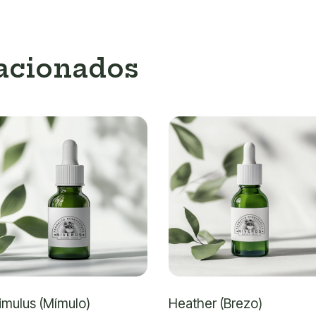
lacionados
imulus (Mímulo)
Heather (Brezo)