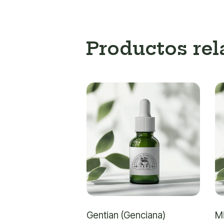
Productos re
Gentian (Genciana)
M